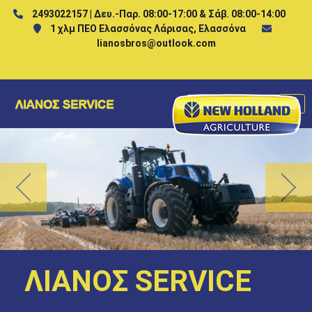
2493022157 | Δευ.-Παρ. 08:00-17:00 & Σάβ. 08:00-14:00
1 χλμ ΠΕΟ Ελασσόνας Λάρισας, Ελασσόνα
lianosbros@outlook.com
Previous
Next
ΛΙΑΝΟΣ SERVICE